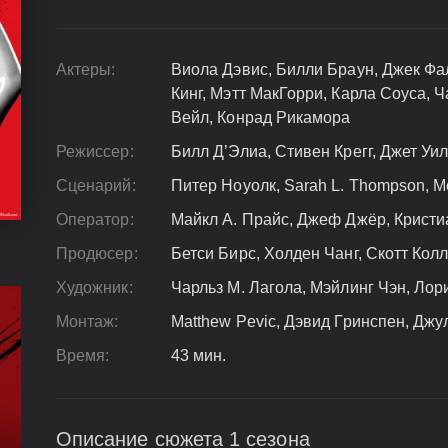
Актеры:
Виола Дэвис, Билли Браун, Джек Ф
Кинг, Мэтт МакГорри, Карла Соуса, 
Вейл, Конрад Рикамора
Режиссер:
Билл Д’Элиа, Стивен Крегг, Джет Уи
Сценарий:
Питер Ноуолк, Sarah L. Thompson, M
Оператор:
Майкл А. Прайс, Джеф Джёр, Кристи
Продюсер:
Бетси Бирс, Холден Чанг, Скотт Кол
Художник:
Чарльз М. Лагола, Мэйлинг Чэн, Лор
Монтаж:
Matthew Pevic, Дэвид Гринспен, Джу
Время:
43 мин.
Описание сюжета 1 сезона