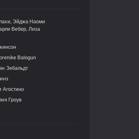
алахи, Эйджа Наоми
Чарли Вебер, Лиза
лкинсон
orenike Balogun
ан Зебальдт
линз
и Агостино
лия Гроув