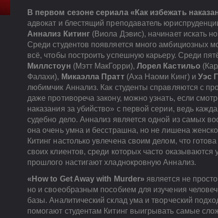
В первом сезоне сериала «Как избежать наказа
адвокат и блестящий преподаватель юриспруденци
Аннализ Китинг
(Виола Дэвис), начинает искать н
Среди студентов появляется много амбициозных мо
всё, чтобы построить успешную карьеру. Среди пя
Миллстоун
(Мэтт МакГорри),
Лорел Кастильо
(Кар
Фалахи),
Микаэлла Пратт
(Аха Наоми Кинг) и
Уэс 
любимчик Аннализ. Как студенты справляются с пр
даже противореча закону, можно узнать, если смотр
наказания за убийство» с первой серии, ведь кажда
судебно дело. Аннализ является одной из самых в
она очень умна и бесстрашна, но не лишена женско
Китинг настолько увлечена своим делом, что готов
своих клиентов, среди которых часто оказываются
прошлого настигают хладнокровную Аннализ.
«How to Get Away with Murder»
является не просто
но и своеобразным пособием для изучения человеч
базы. Аналитический склад ума и творческий подх
помогают студентам Китинг выигрывать самые сло