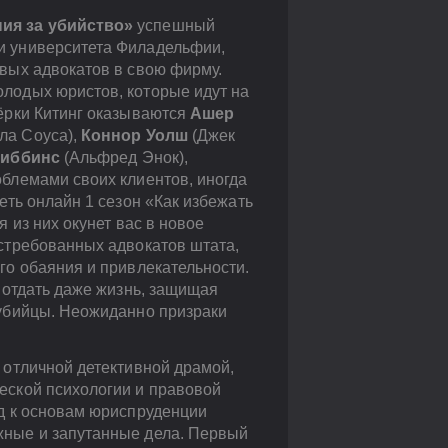
ния за убийство»
успешный
и университета Филадельфии,
овых адвокатов в свою фирму.
лодых юристов, которые идут на
тёрки Китинг оказываются
Ашер
ла Соуса),
Коннор Уолш
(Джек
Гиббинс
(Альфред Энок),
облемами своих клиентов, иногда
еть онлайн 1 сезон «Как избежать
я из них окунет вас в новое
остребованных адвокатов штата,
го обаяния и привлекательности.
а отдать даже жизнь, защищая
 убийцы. Неожиданно призраки
 отличной детективной драмой,
еской психологии и правовой
од к основам юриспруденции
жные и запутанные дела. Первый