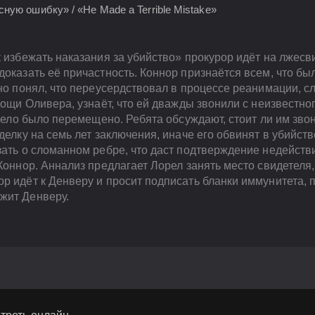
ную ошибку» / «He Made a Terrible Mistake»
к избежать наказания за убийство» прокурор идёт на лжесв
оказать её причастность. Коннор признаётся всем, что был
 но понял, что переусердствовал в процессе реанимации, с
омощи Оливера, узнаёт, что ей дважды звонили с неизвестно
 тело было перемещено. Ребята обсуждают, стоит ли им зво
сделку на семь лет заключения, иначе его обвинят в убийст
зать о сломанном ребре, что даст подтверждение недействи
Коннор. Аннализ предлагает Лорел занять место свидетеля,
р идёт к Денверу и просит подписать бланки иммунитета, п
жит Денверу.