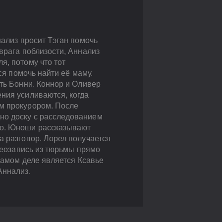
нализ просит Тэган помочь
врага поблизости, Аннализ
я, потому что тот
ся помочь найти её маму.
ить Бонни. Коннор и Оливер
ния усиливаются, когда
ым прокурором. После
но доску с расследованием
го. Юноши рассказывают
а разговор. Лорел получается
идеозапись из тюрьмы прямо
 самом деле является Ксавье
Аннализ.