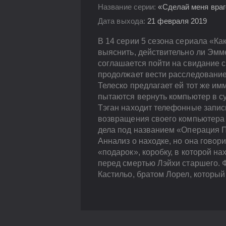
Название серии:
«Сделай меня враг
Дата выхода:
21 февраля 2019
В 14 серии 5 сезона сериала «Ка
выяснить, действительно ли Эмме
соглашается пойти на свидание с
продолжает вести расследование о
Телеско предлагает ей тот же им
пытаются вернуть компьютер в су
Тэган находит телефонные запис
возвращения своего компьютера 
дела под названием «Операция П
Аннализ о находке, но она говор
«подарок», коробку, в которой н
перед смертью Лэйхи старшего. Ф
Кастильо, братом Лорел, который