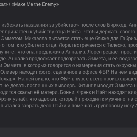
ом» / «Make Me the Enemy»
к избежать наказания за убийство» после слов Биркхед, Ан
т причастен к убийству отца Нэйта. Чтобы держать своего 
 Эмметом. Микаэлла пытается стать еще ближе для Габриэл
 том, кто убил его отца. Лорел встречается с Телеско, про
мунитет, что она предложила Аннализ. Лорел решает прост
де. Аннализ продолжает подозревать Эммета, и её подозре
и Эммета, в которыэ говорится о намерения стать окружн
Оливер находит фото, сделанное в офисе ФБР. На нём вид
ожар». На ней видно, что ФБР в курсе всего происходяще
ит не делать поспешных выводов. Китинг выводит Эммета н
аходится скальп её матери. Бонни, Фрэнк и Нэйт находят в
рэнк узнаёт, что адвокат, который приходил к мужчине, на
 пытался забрать дело Лэйхи и помешать групповому иску 