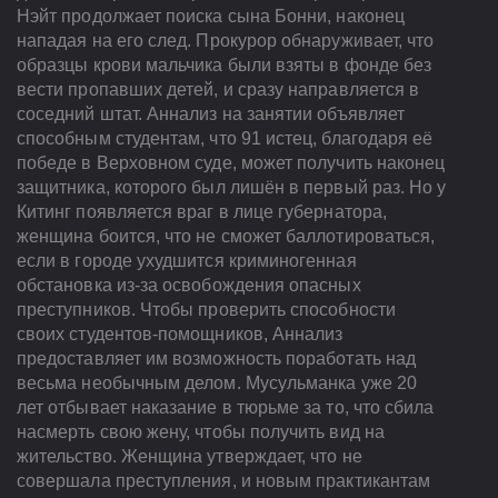
Нэйт продолжает поиска сына Бонни, наконец
нападая на его след. Прокурор обнаруживает, что
образцы крови мальчика были взяты в фонде без
вести пропавших детей, и сразу направляется в
соседний штат. Аннализ на занятии объявляет
способным студентам, что 91 истец, благодаря её
победе в Верховном суде, может получить наконец
защитника, которого был лишён в первый раз. Но у
Китинг появляется враг в лице губернатора,
женщина боится, что не сможет баллотироваться,
если в городе ухудшится криминогенная
обстановка из-за освобождения опасных
преступников. Чтобы проверить способности
своих студентов-помощников, Аннализ
предоставляет им возможность поработать над
весьма необычным делом. Мусульманка уже 20
лет отбывает наказание в тюрьме за то, что сбила
насмерть свою жену, чтобы получить вид на
жительство. Женщина утверждает, что не
совершала преступления, и новым практикантам