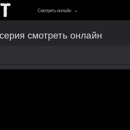
Смотреть онлайн
 серия смотреть онлайн