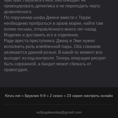
чувствах Перальта к ней, она обещает не
провоцировать детектива и не переходить черту
дозволенного.
По поручению шефа Джине вместе с Терри
необходимо пробраться в архив мэрии, найти там
копию письма, отправленного много лет назад
Мэделин и доставить его в отделение.
Ради ареста преступника, Джеку и Эми нужно
исполнить роль влюбленной пары. Оба слишком
увлекаются данной ролью. В какой-то момент все
выходит из-под контроля. Теперь операция рискует
быть сорванной, а бандит может сбежать от
правосудия.
Kinzu.net
»
Бруклин 9-9
»
2 сезон
»
23 серия смотреть онлайн
sofiyapleevska@gmail.com