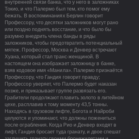
внутренней связи банка, что у него в заложниках
Токио, и что Палермо был тем, кто помог ему
бежать. В воспоминаниях Берлин говорит
Профессору, что десятки заложников могут рано
или поздно поднять восстание, и что было бы
разумно внедрить члена банды в ряды
заложников, чтобы предотвратить потенциальный
мятеж. Профессор, Москва и Денвер встречают
Хуана, который стал транс-женщиной. В
настоящем она изображает заложницу в банке,
взяв кодовое имя «Манила». Палермо признаётся
Профессору, что Гандия говорит правду;
Профессор уверяет, что Палермо будет наказан
позже, и приказывает группе развязать его.
Грабители продолжают плавить золото в литейном
цехе, расплавив к тому моменту 43,5 тонны.
Находясь в грузовом лифте, Богота и Найроби
целуются и упоминают, что должны пожениться
после ограбления. Когда Рио и Денвер входят в
лифт, Гандия бросает туда гранату, и двое спешат
заглушить гранату своими бронежилетами и