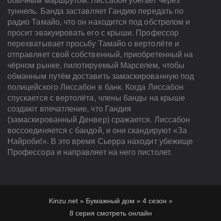
обычным маршрутом. Лиссабон убегает через
туннель. Банда заставляет Гандию передать по
радио Тамайо, что он находится под обстрелом и
просит эвакуировать его с крыши. Профессор
перехватывает просьбу Тамайо о вертолёте и
отправляет свой собственный, приобретенный на
чёрном рынке, пилотируемый Марселем, чтобы
обманным путём доставить замаскированную под
полицейского Лиссабон в банк. Когда Лиссабон
спускается с вертолёта, члены банды на крыше
создают впечатление, что Гандия
(замаскированный Денвер) сражается. Лиссабон
воссоединяется с бандой, и они скандируют «За
Найроби!». В это время Сьерра находит убежище
Профессора и направляет на него пистолет.
Kinzu.net
»
Бумажный дом
»
4 сезон
»
8 серия смотреть онлайн