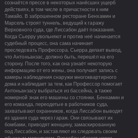
сознаётся прессе в некоторых нанёсших ущерб
действиях, в том числе в причастности к ним
Тамайо. В заброшенном ресторане Бенхамин и
Марсель строят туннель, ведущий к гаражу
Верховного суда, где Лиссабон даёт показания.
Когда Сьерру увольняют и против неё начинается
судебный процесс, она сама начинает
преследовать Профессора. Сьерра делает вывод,
что Антоньанзас, должно быть, перешёл на его
сторону. После того, как она узнаёт некоторую
информацию от его жены, она получает запись с
камеры наблюдения снаружи многоквартирного
дома и наблюдает за тем, как Профессор помогает
Антоньанзасу выбраться из бассейна, а также
номерной знак его машины со стоянки. Бенхамин и
его команда, переодетые в работников суда,
захватывают охранников, когда Лиссабон выводят
из здания суда через гараж. Они связывают их
бомбами, приводят женщину, замаскированную
под Лиссабон, и заставляют их следовать своим