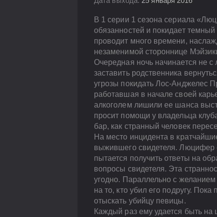
Дата выхода:
25 января 2016
В 1 серии 1 сезона сериала «Лю
обязанностей и покидает темный 
проводит много времени, наслаж
незаменимой стороннице Мэйзики
Очередная ночь начинается не с
заставить родственника вернутьс
угрозы покидать Лос-Анджелес П
работавшая в начале своей карье
алкоголем лишили ее шанса выст
просит помощи у владельца клуба
бар, как странный человек пересе
На место инцидента в кратчайши
выжившего свидетеля. Люцифер с
пытается получить ответы на обр
вопросы свидетеля. Эта странност
угодно. Параллельно с желанием 
на то, кто убил его подругу. По
отыскать убийцу певицы.
Каждый раз ему удается быть на 