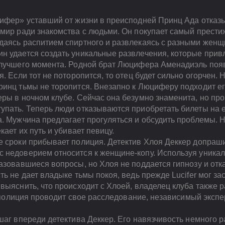
цифер» уставший от жизни в преисподней Принц Ада отказ
мир ради знакомства с людьми. Он покупает самый престиж
даясь распитием спиртного и развлекаясь с разными женщ
н удается создать уникальные развлечения, которые привл
 лучшего момента. Родной брат Люцифера Аменадиэль появ
я. Если тот не поторопится, то отец будет сильно огорчен.
ринц тьмы не торопится. Внезапно к Люциферу подходит ег
ры в ночном клубе. Сейчас она безумно знаменита, но пр
упать. Теперь люди отказываются приобретать билеты на 
. Мужчина предлагает прогуляться и обсудить проблемы. Н
кает их путь и убивает певицу.
е сроки прибывает полиция. Детектив Хлоя Деккер допраш
 недоверием относится к женщине-копу. Используя уникал
азовавшиеся вопросы, но Хлоя не поддается гипнозу и отк
ь не дает владыке тьмы покоя, ведь прежде Lucifer мог за
выяснить, что происходит с Хлоей, владелец клуба также 
ка полиция проводит свое расследование, независимый эксп
шаг впереди детектива Деккер. Его навязчивость немного 