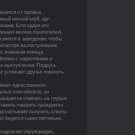
ывается от прямых
ный ночной клуб, где
инами. Благодаря его
екают многих посетителей.
ляется в заведении, чтобы
 Несмотря на поступившие
о знакомая певица,
облемы с наркотиками и
ее выступления. Подруга
е успевают друзья покинуть
ивает единственного
ьные способности, он
азывается отвечать на глупые
ставить говорить правдукого
рассчитывает получить ответы
ерт берется самостоятельно
раздражает окружающих.