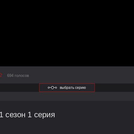
694 голосов
выбрать серию
 сезон 1 серия