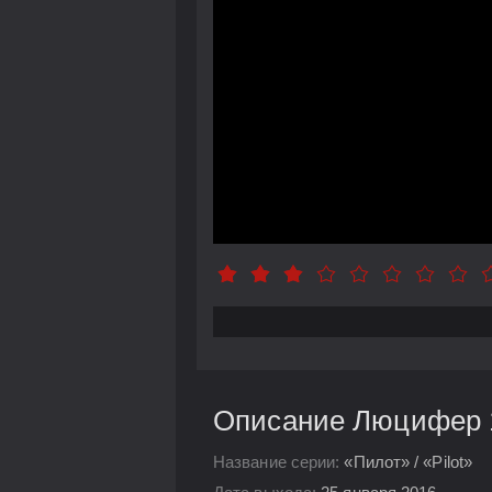
Описание Люцифер 1
Название серии:
«Пилот» / «Pilot»