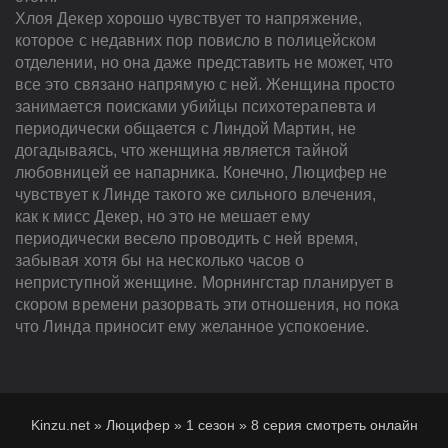
Хлоя Декер хорошо чувствует то напряжение,
которое с недавних пор повисло в полицейском
отделении, но она даже представить не может, что
все это связано напрямую с ней. Женщина просто
занимается поисками убийцы психотерапевта и
периодически общается с Линдой Мартин, не
догадываясь, что женщина является тайной
любовницей ее напарника. Конечно, Люцифер не
чувствует к Линде такого же сильного влечения,
как к мисс Декер, но это не мешает ему
периодически весело проводить с ней время,
забывая хотя бы на несколько часов о
неприступной женщине. Морнингстар планирует в
скором времени разорвать эти отношения, но пока
что Линда приносит ему желанное успокоение.
Kinzu.net
»
Люцифер
»
1 сезон
»
8 серия смотреть онлайн