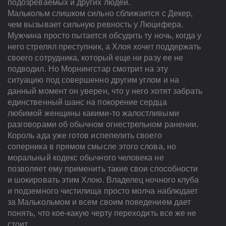
подозреваемых и других людей.
Малькольм слишком сильно сближается с Декер,
чем вызывает сильную ревность у Люцифера.
Мужчина просто пытается обсудить ту ночь, когда у
него стрелял преступник, а Хлоя хочет поддержать
своего сотрудника, который еще ни разу ее не
подводил. Но Морнингстар смотрит на эту
ситуацию под совершенно другим углом и на
данный момент он уверен, что у него хотят забрать
единственный шанс на покорение сердца
любимой женщины какими-то жалостливыми
разговорами об обычном огнестрельном ранении.
Король ада уже готов испепелить своего
соперника в прямом смысле этого слова, но
моральный кодекс обычного человека не
позволяет ему применить такие свои способности
и шокировать этим Хлою. Владелец ночного клуба
и подземного чистилища просто молча наблюдает
за Малькольмом и всем своим поведением дает
понять, что кое-какую черту переходить все же не
стоит.