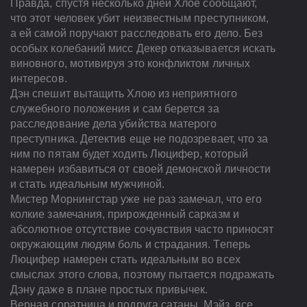
Правда, спустя несколько дней Хлое сообщают,
что этот человек убит неизвестным преступником,
а ей самой поручают расследовать его дело. Без
особых колебаний мисс Декер отказывается искать
виновного, мотивируя это конфликтом личных
интересов.
Дэн спешит вытащить Хлою из неприятного
служебного положения и сам берется за
расследование дела убийства матерого
преступника. Детектив еще не подозревает, что за
ним по пятам будет ходить Люцифер, который
намерен избавиться от своей демонской личности
и стать идеальным мужчиной.
Мистер Морнингстар уже не раз замечал, что его
колкие замечания, прирожденный сарказм и
абсолютное отсутствие сочувствия часто приносят
окружающим людям боль и страдания. Теперь
Люцифер намерен стать идеальным во всех
смыслах этого слова, поэтому пытается подражать
Дэну даже в плане простых привычек.
Верная соратница и подруга сатаны, Мэйз, все