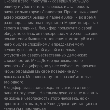
Скорее всего, преступник совершил большую
ошибку и убил не того человека, и эта новость
очень сильно горчит Люцифера. Просто выживший
актер окажется бывшим парнем Хлои, и во время
разговора с ним она представит Морнингстара, как
своего напарника. Люцифер промолчит о своей
обиде, но сейчас он подозревает, что Хлоя все еще
помнит свои бывшие отношения и может уйти от
него к более спокойному и предсказуемому
человеку со смертной душой и полным
отсутствием сверхъестественных демонских
способностей. Мисс Декер догадывается о
ревности Люцифера, но у нее сейчас нет времени,
чтобы оправдывать свое поведение или
доказывать Морнингстару, что она любит только
его одного.
Люцифер вызывается охранять актера от еще
одного покушения. На самом деле, сатане плевать
на жизнь и безопасность этого человека, но он
просто хочет знать, что Хлоя держит дистанцию со
своим бывшим парнем.