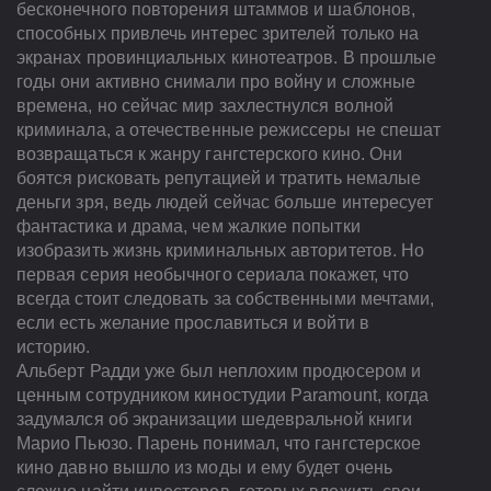
бесконечного повторения штаммов и шаблонов,
способных привлечь интерес зрителей только на
экранах провинциальных кинотеатров. В прошлые
годы они активно снимали про войну и сложные
времена, но сейчас мир захлестнулся волной
криминала, а отечественные режиссеры не спешат
возвращаться к жанру гангстерского кино. Они
боятся рисковать репутацией и тратить немалые
деньги зря, ведь людей сейчас больше интересует
фантастика и драма, чем жалкие попытки
изобразить жизнь криминальных авторитетов. Но
первая серия необычного сериала покажет, что
всегда стоит следовать за собственными мечтами,
если есть желание прославиться и войти в
историю.
Альберт Радди уже был неплохим продюсером и
ценным сотрудником киностудии Paramount, когда
задумался об экранизации шедевральной книги
Марио Пьюзо. Парень понимал, что гангстерское
кино давно вышло из моды и ему будет очень