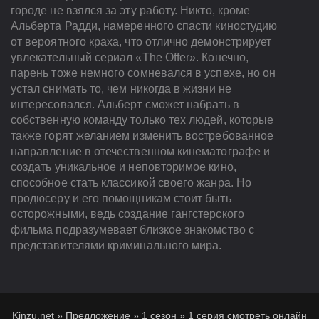
городе не взялся за эту работу. Никто, кроме
Альберта Радди, намеренного спасти киностудию
от вероятного краха, что отлично демонстрирует
увлекательный сериал «The Offer». Конечно,
парень тоже немного сомневался в успехе, но он
устал снимать то, чем никогда в жизни не
интересовался. Альберт сможет набрать в
собственную команду только тех людей, которые
также горят желанием изменить востребованное
направление в отечественном кинематографе и
создать уникальное и неповторимое кино,
способное стать классикой своего жанра. Но
продюсеру и его помощникам стоит быть
осторожными, ведь создание гангстерского
фильма подразумевает близкое знакомство с
представителями криминального мира.
Kinzu.net
»
Предложение
»
1 сезон
»
1 серия смотреть онлайн