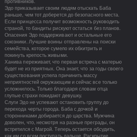
противников.
Эдо приказывает своим людям отыскать Баба
раньше, чем тот доберется до безопасного места.
Если принцесса получит возможность руководить
страной, то бандиты рискуют остаться без планов.
Опасения Эдо поддерживают и остальные его
союзники. Лучшие воины отправлены на поиски
семейства, которое сумело их обхитрить и
покинуть крепость живыми.
Ханива переживает, что первая встреча с матерью
будет не из приятных. Она знает, что за годы своего
существования успела причинить массу
неприятностей окружающим и сейчас все только
усложнилось. Только благодаря словам отца
глупые страхи покидают девушку.
Слуги Эдо не успевают остановить группу до
перехода черты города. Баба с дочкой и
сторонниками добирается до царства. Мужчина
доволен, что, несмотря на разные преграды, он
встретился с Магрой. Теперь остается обсудить,
как им со всем поступать дальше. Раскрытие