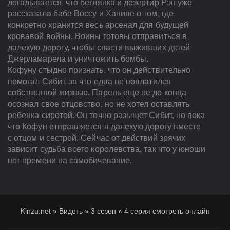
догадывается, что беглянка и дезертир Рэн уже
рассказала бабе Воссу и Ханиве о том, где
конкретно хранится весь арсенал для будущей
кровавой войны. Воины готовы отправиться в
далекую дорогу, чтобы спасти выживших детей
Джерламарела и уничтожить бомбы.
Кофуну стыдно признать, что он действительно
помогал Сибит, за что едва не поплатился
собственной жизнью. Парень еще не до конца
осознал свое отцовство, но не хотел оставлять
ребенка сиротой. Он точно разыщет Сибит, но пока
что Кофун отправляется в далекую дорогу вместе
с отцом и сестрой. Сейчас от действий зрячих
зависит судьба всего королевства, так что у юноши
нет времени на самобичевание.
Kinzu.net
»
Видеть
»
3 сезон
»
4 серия смотреть онлайн