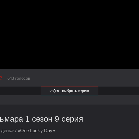
643 голосов
выбрать серию
ьмара 1 сезон 9 серия
день» / «One Lucky Day»