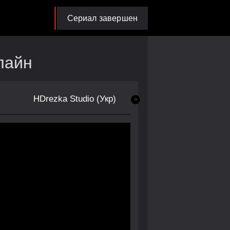
Сериал завершен
лайн
HDrezka Studio (Укр)
>