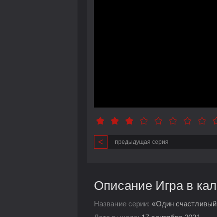
предыдущая серия
Описание Игра в кал
Название серии:
«Один счастливый 