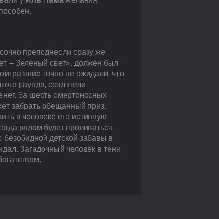
звали у
Иль Нама
желания
способен.
асочно преподнесли сразу же
ет – Зеленый свет», должен был
роигравшие точно не ожидали, что
вого раунда, создатели
денег. За шесть смертоносных
жет забрать обещанный приз.
ить в человеке его истинную
когда рядом будет проливаться
с безобидной детской забавы в
жидал. Загадочный человек в тени
богатством.