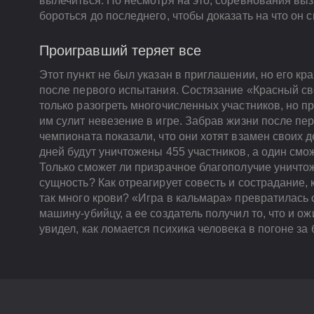
вылечиться. Но несмотря на это, соревнования вы
бороться до последнего, чтобы доказать на что он 
Проигравший теряет все
Этот пункт не был указан в приглашении, но его кр
после первого испытания. Состязание «Красный св
только разогреть многочисленных участников, но п
им сулит невезение в игре. Забрав жизни после пер
чемпионата показали, что они хотят взамен своих 
дней будут уничтожены 455 участников, а один смо
Только сможет ли призрачное благополучие уничтож
сущность? Как отреагирует совесть и сострадание, 
так много крови? «Игра в кальмара» превратилась 
машину-убийцу, а ее создатель получил то, что и о
увидел, как ломается психика человека в погоне за 