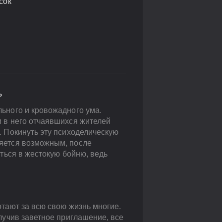
сок
ь
ьного и кровожадного ума.
 в него отчаявшихся жителей
. Покинуть эту психоделическую
яется возможным, после
иться в жестокую бойню, ведь
тают за всю свою жизнь многие.
лучив заветное приглашение, все