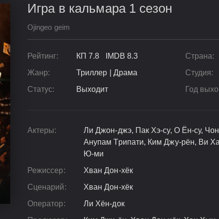
Игра в кальмара 1 сезон
Ojingeo geim
Рейтинг:
КП 7.8 IMDB 8.3
Страна:
Жанр:
Триллер | Драма
Студия:
Статус:
Выходит
Год выхо
Актеры:
Ли Джон-джэ, Пак Хэ-су, О Ён-су, Чон
Анупам Трипати, Ким Джу-рён, Ви Ха
Ю-ми
Режиссер:
Хван Дон-хёк
Сценарий:
Хван Дон-хёк
Оператор:
Ли Хён-док