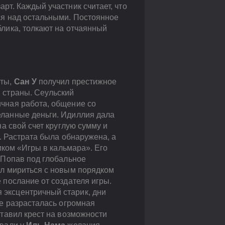
рт. Каждый участник считает, что
ся над остальными. Постоянное
блика, толкают на отчаянный
еты,
Сан У
получил престижное
 страны. Сеульский
чная работа, общение со
еланные деньги. Идиллия дала
на свой счет круглую сумму и
а. Растрата была обнаружена, а
ником «Игры в кальмара». Его
. Попав под глобальное
ал мириться с новым порядком
 послание от создателя игры.
эксцентричный старик, дни
де разрасталась огромная
ставил крест на возможности