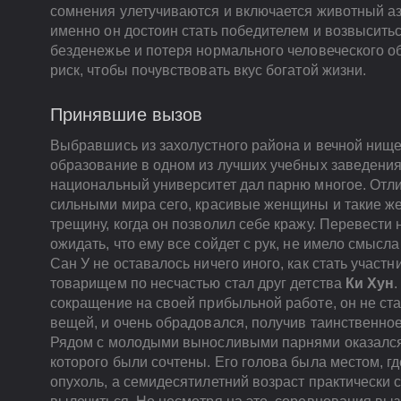
сомнения улетучиваются и включается животный аза
именно он достоин стать победителем и возвысить
безденежье и потеря нормального человеческого о
риск, чтобы почувствовать вкус богатой жизни.
Принявшие вызов
Выбравшись из захолустного района и вечной нищ
образование в одном из лучших учебных заведения
национальный университет дал парню многое. Отли
сильными мира сего, красивые женщины и такие ж
трещину, когда он позволил себе кражу. Перевести 
ожидать, что ему все сойдет с рук, не имело смысл
Сан У не оставалось ничего иного, как стать участ
товарищем по несчастью стал друг детства
Ки Хун
сокращение на своей прибыльной работе, он не ст
вещей, и очень обрадовался, получив таинственное
Рядом с молодыми выносливыми парнями оказался 
которого были сочтены. Его голова была местом, г
опухоль, а семидесятилетний возраст практически 