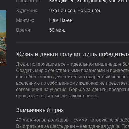
Продюсер:
Ким Джи-ён, Хван Дон-хёк, Хан Хын-
Художник:
Чхэ Гён-сон, Чо Сан-гён
Монтаж:
Нам На-ён
Время:
50 мин.
Жизнь и деньги получит лишь победител
Люди, потерявшие все – идеальная мишень для бол
Создать мир с собственными правилами и привести
способен только действительно одаренный человек
вселенную по собственному желанию не представл
соглашения на участие. Борьба за деньги, преврат
прощаться с жизнью не захочет никто.
Заманчивый приз
40 миллионов долларов – сумма, которую не зарабо
Выиграть ее за шесть дней – невиданная удача. По