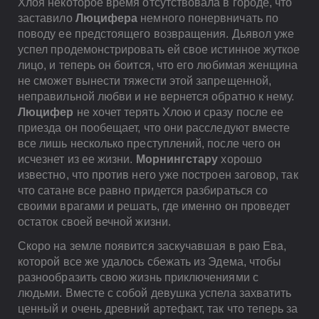
Хлоя некоторое время отсутствовала в городе, что
заставило
Люцифера
немного понервничать по
поводу ее предстоящего возвращения. Дьявол уже
успел продемонстрировать ей свое истинное жуткое
лицо, и теперь он боится, что его любимая женщина
не сможет вынести тяжести этой запрещенной,
неправильной любви и не вернется обратно к нему.
Люцифер
не хочет терять Хлою и сразу после ее
приезда он пообещает, что они расследуют вместе
все лишь несколько преступлений, после чего он
исчезнет из ее жизни.
Морнингстару
хорошо
известно, что против него уже построен заговор, так
что сатане все равно придется разбираться со
своими врагами и решать, где именно он проведет
остаток своей вечной жизни.
Скоро на земле появится заскучавшая в раю Ева,
которой все же удалось сбежать из Эдема, чтобы
разнообразить свою жизнь приключениями с
людьми. Вместе с собой девушка успела захватить
ценный и очень древний артефакт, так что теперь за