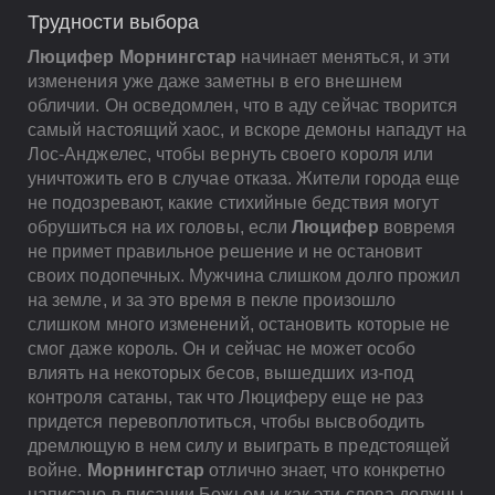
Трудности выбора
Люцифер Морнингстар
начинает меняться, и эти
изменения уже даже заметны в его внешнем
обличии. Он осведомлен, что в аду сейчас творится
самый настоящий хаос, и вскоре демоны нападут на
Лос-Анджелес, чтобы вернуть своего короля или
уничтожить его в случае отказа. Жители города еще
не подозревают, какие стихийные бедствия могут
обрушиться на их головы, если
Люцифер
вовремя
не примет правильное решение и не остановит
своих подопечных. Мужчина слишком долго прожил
на земле, и за это время в пекле произошло
слишком много изменений, остановить которые не
смог даже король. Он и сейчас не может особо
влиять на некоторых бесов, вышедших из-под
контроля сатаны, так что Люциферу еще не раз
придется перевоплотиться, чтобы высвободить
дремлющую в нем силу и выиграть в предстоящей
войне.
Морнингстар
отлично знает, что конкретно
написано в писании Божьем и как эти слова должны