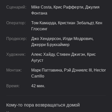
Сценарий:
Mike Costa, Крис Рафферти, Джулия
Фонтана
Оператор:
Том Камарда, Кристиан Зебальдт, Кен
Глэссинг
Продюсер:
Джо Хендерсон, Илди Модрович,
Джерри Брукхаймер
Художник:
Алекс Хайду, Стивен Джигэн, Крис
Аугуст
Монтаж:
Марк Паттавина, Рэй Дэниелс III, Hector
Carrillo
Время:
42 мин.
Кому-то пора возвращаться домой