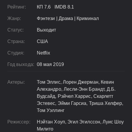
Рейтинг:
КП 7.6 IMDB 8.1
Жанр:
Фэнтези | Драма | Криминал
Статус:
Выходит
Страна:
США
Студия:
Netflix
Год выхода:
08 мая 2019
Актеры:
Том Эллис, Лорен Джерман, Кевин
Алехандро, Лесли-Энн Брандт, Д.Б.
Вудсайд, Рэйчел Харрис, Скарлетт
Эстевес, Эйми Гарсиа, Триша Хелфер,
Том Уэллинг
Режиссер:
Нэйтан Хоуп, Эгил Эгилссон, Луис Шоу
Милито