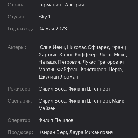
Страна:
Германия | Австрия
Студия:
Sky 1
Год выхода:
04 мая 2023
Актеры:
Юлия Йенч, Николас Офчарек, Франц
Хартвиг, Ханно Коффлер, Лукас Мико,
Наташа Петрович, Лукас Грегорович,
Мартин Файфель, Кристофер Шерф,
Джулиан Лооман
Режиссер:
Сирил Босс, Филипп Штеннерт
Сценарий:
Сирил Босс, Филипп Штеннерт, Майк
Майзен
Оператор:
Филип Пешлов
Продюсер:
Квирин Берг, Лаура Михайлович,