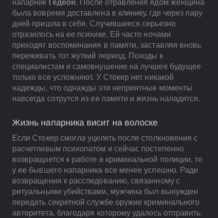
напарник
Гедеон
. После отравления ядом женщина
была вовремя доставлена в клинику, где через пару
дней пришла в себя. Случившееся серьезно
отразилось на ее психике. Ей часто ночами
приходят воспоминания в памяти, заставляя вновь
переживать тот жуткий период. Походы к
специалистам и самовнушение на лучшее будущее
только все усложняют. У Стокер нет никакой
надежды, что однажды эти неприятные моменты
навсегда сотрутся из ее памяти и жизнь наладится.
Жизнь напарника висит на волоске
Если Стокер смогла уцелеть после столкновения с
расчетливым психопатом и сейчас постепенно
возвращается к работе в криминальной полиции, то
у ее бывшего напарника все менее успешно. Ради
возвращения к расследованию, связанному с
ритуальными убийствами, мужчина был вынужден
передать секретной службе оружие криминального
авторитета, благодаря которому удалось отправить