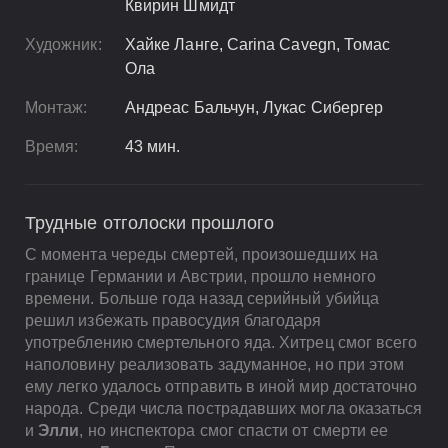
Квирин Шмидт
Художник:
Хайке Ланге, Carina Cavegn, Томас
Ола
Монтаж:
Андреас Бальчун, Лукас Сибергер
Время:
43 мин.
Трудные отголоски прошлого
С момента череды смертей, произошедших на
границе Германии и Австрии, прошло немного
времени. Больше года назад серийный убийца
решил избежать правосудия благодаря
употреблению смертельного яда. Хитрец смог всего
наполовину реализовать задуманное, но при этом
ему легко удалось отправить в иной мир достаточно
народа. Среди числа пострадавших могла оказаться
и
Элли
, но инспектора смог спасти от смерти ее